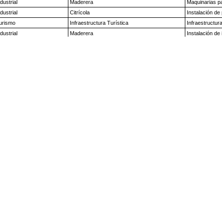
os de Barras
ntos por Localidad
yectos por Localidad
FIDECOR – Gerencia de Fideicomisos – Banco de Corrientes S.A.
Lavalle 415 – Tel: (379) 5621700 – int. 2661-2665
3400 – Corrientes – Argentina