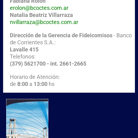
Fabiana Rolón
erolon@bcoctes.com.ar
Natalia Beatriz Villarraza
nvillarraza@bcoctes.com.ar
Dirección de la Gerencia de Fideicomisos
- Banco
de Corrientes S.A.:
Lavalle 415
Telefonos:
(379) 5621700 - int. 2661-2665
Horario de Atención:
de
8:00
a
13:00
hs